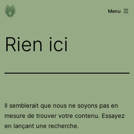
Aller
Voyage
Menu
au
entre
contenu
les
Rien ici
mondes
Il semblerait que nous ne soyons pas en
mesure de trouver votre contenu. Essayez
en lançant une recherche.