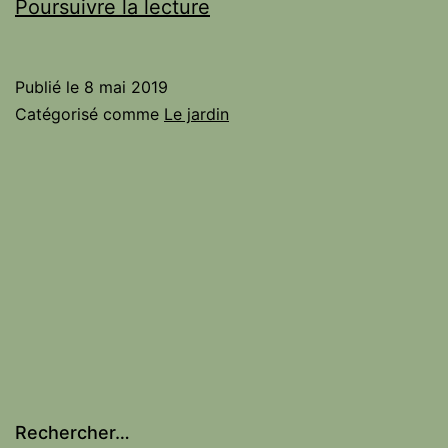
Semer
Poursuivre la lecture
la
belle
Publié le
8 mai 2019
dame
Catégorisé comme
Le jardin
Rechercher…