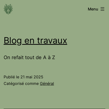
Aller
Voyage
Menu
au
contenu
entre
Blog en travaux
les
On refait tout de A à Z
mondes
Publié le
21 mai 2025
Catégorisé comme
Général