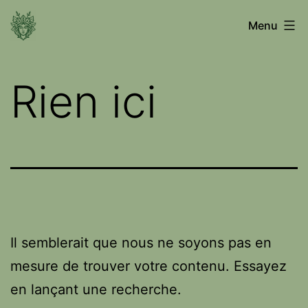
Aller
Voyage
Menu
au
entre
contenu
les
Rien ici
mondes
Il semblerait que nous ne soyons pas en
mesure de trouver votre contenu. Essayez
en lançant une recherche.