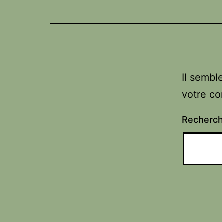
Il sembl
votre co
Recherc