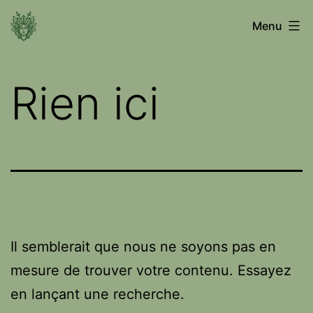
Aller
Voyage
Menu
au
entre
contenu
les
Rien ici
mondes
Il semblerait que nous ne soyons pas en
mesure de trouver votre contenu. Essayez
en lançant une recherche.