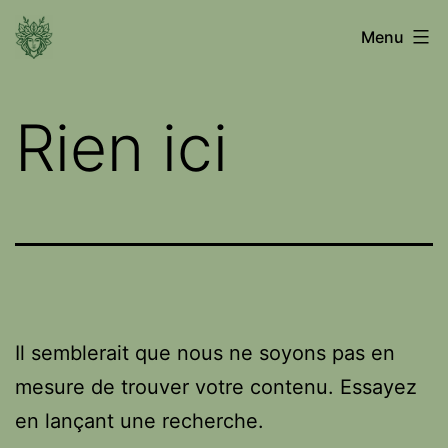
Aller
Voyage
Menu
au
entre
contenu
les
Rien ici
mondes
Il semblerait que nous ne soyons pas en
mesure de trouver votre contenu. Essayez
en lançant une recherche.